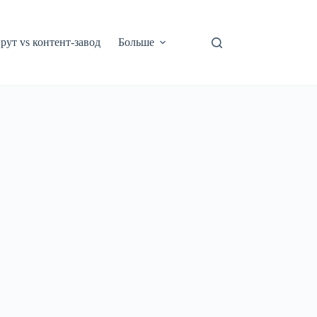
рут vs контент-завод
Больше