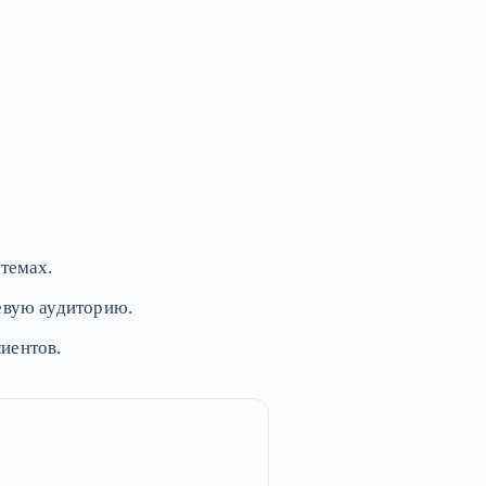
стемах.
евую аудиторию.
иентов.