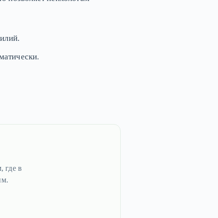
илий.
матически.
, где в
ым.