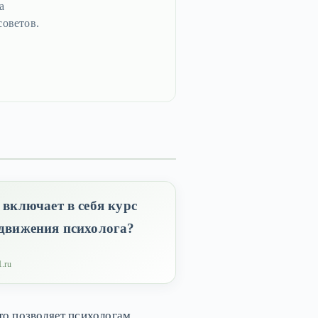
а
советов.
 включает в себя курс
движения психолога?
1.ru
то позволяет психологам