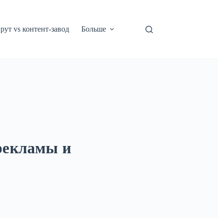
рут vs контент-завод
Больше
 рекламы и