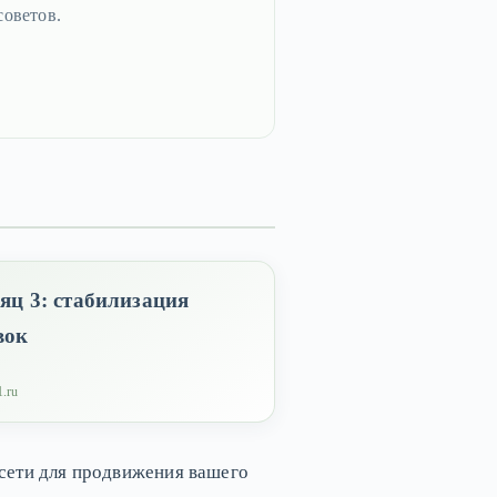
советов.
яц 3: стабилизация
вок
1.ru
 сети для продвижения вашего