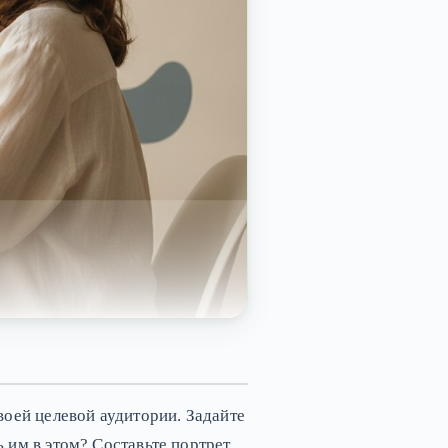
воей целевой аудитории. Задайте
 им в этом? Составьте портрет