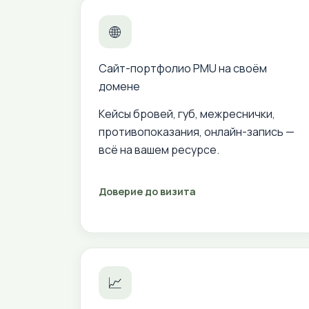
🌐
Сайт-портфолио PMU на своём
домене
Кейсы бровей, губ, межреснички,
противопоказания, онлайн-запись —
всё на вашем ресурсе.
Доверие до визита
📈