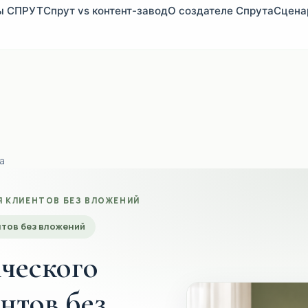
ы СПРУТ
Спрут vs контент-завод
О создателе Спрута
Сцена
а
 КЛИЕНТОВ БЕЗ ВЛОЖЕНИЙ
нтов без вложений
ческого
нтов без