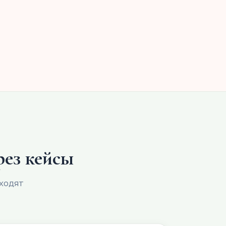
рез кейсы
иходят