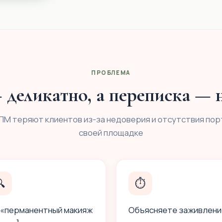
ПРОБЛЕМА
деликатно, а переписка — н
ПМ теряют клиентов из-за недоверия и отсутствия пор
своей площадке

⏱
 «перманентный макияж
Объясняете заживлени