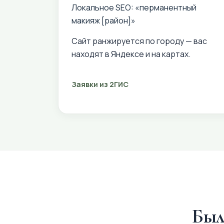
Локальное SEO: «перманентный
макияж [район]»
Сайт ранжируется по городу — вас
находят в Яндексе и на картах.
Заявки из 2ГИС
Был