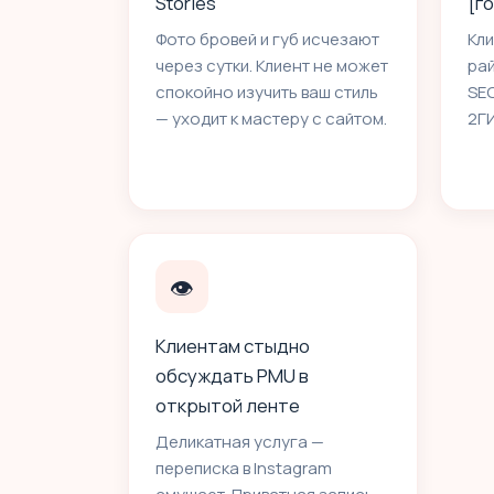
Stories
[г
Фото бровей и губ исчезают
Кли
через сутки. Клиент не может
ра
спокойно изучить ваш стиль
SEO
— уходит к мастеру с сайтом.
2Г
👁
Клиентам стыдно
обсуждать PMU в
открытой ленте
Деликатная услуга —
переписка в Instagram