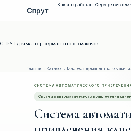
Как это работает
Сердце систем
Спрут
Перейти
к
сути
СПРУТ для мастер перманентного макияжа
Главная
›
Каталог
›
Мастер перманентного макияж
СИСТЕМА АВТОМАТИЧЕСКОГО ПРИВЛЕЧЕНИЯ
Система автоматического привлечения клие
Система автомати
привлечения клие