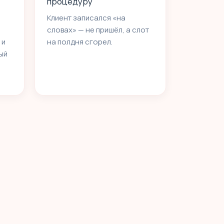
процедуру
Клиент записался «на
словах» — не пришёл, а слот
 и
на полдня сгорел.
дый