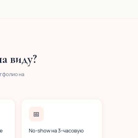
а виду?
тфолио на
📅
е
No-show на 3-часовую