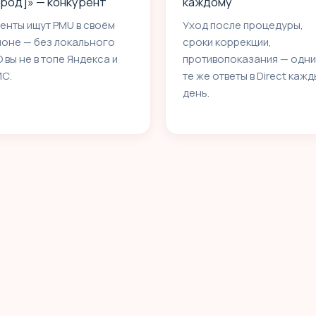
ород]» — конкурент
каждому
енты ищут PMU в своём
Уход после процедуры,
йоне — без локального
сроки коррекции,
 вы не в топе Яндекса и
противопоказания — одни
ИС.
те же ответы в Direct каж
день.