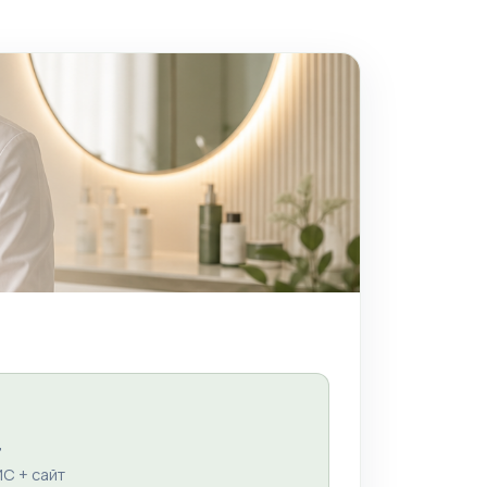
ц
ИС + сайт