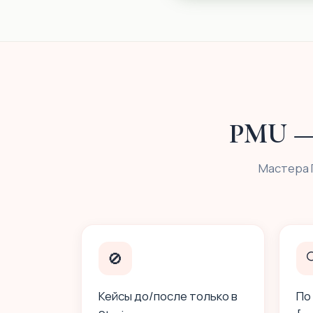
PMU — 
Мастера 
🚫

Кейсы до/после только в
По