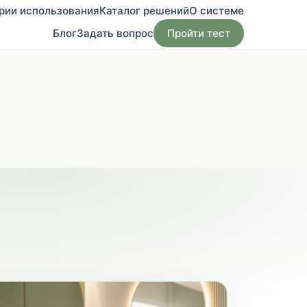
рии использования
Каталог решений
О системе
Блог
Задать вопрос
Пройти тест