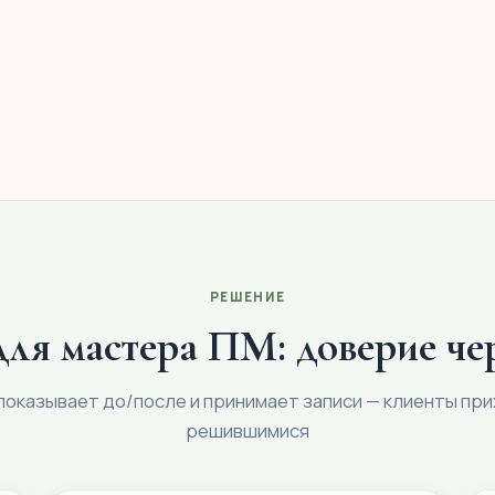
РЕШЕНИЕ
я мастера ПМ: доверие че
показывает до/после и принимает записи — клиенты пр
решившимися