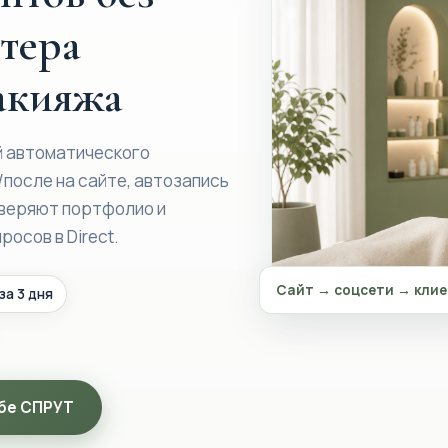
тера
акияжа
й автоматического
/после на сайте, автозапись
оверяют портфолио и
осов в Direct.
Сайт → соцсети → кли
за 3 дня
ебе СПРУТ