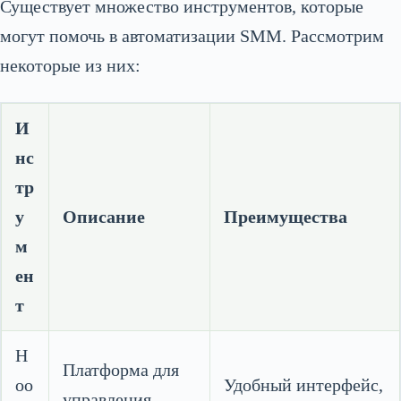
Существует множество инструментов, которые
могут помочь в автоматизации SMM. Рассмотрим
некоторые из них:
И
нс
тр
у
Описание
Преимущества
м
ен
т
H
Платформа для
oo
Удобный интерфейс,
управления